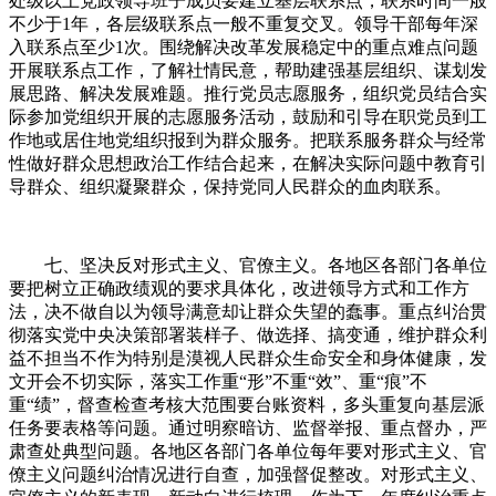
处级以上党政领导班子成员要建立基层联系点，联系时间一般
不少于1年，各层级联系点一般不重复交叉。领导干部每年深
入联系点至少1次。围绕解决改革发展稳定中的重点难点问题
开展联系点工作，了解社情民意，帮助建强基层组织、谋划发
展思路、解决发展难题。推行党员志愿服务，组织党员结合实
际参加党组织开展的志愿服务活动，鼓励和引导在职党员到工
作地或居住地党组织报到为群众服务。把联系服务群众与经常
性做好群众思想政治工作结合起来，在解决实际问题中教育引
导群众、组织凝聚群众，保持党同人民群众的血肉联系。
七、坚决反对形式主义、官僚主义。各地区各部门各单位
要把树立正确政绩观的要求具体化，改进领导方式和工作方
法，决不做自以为领导满意却让群众失望的蠢事。重点纠治贯
彻落实党中央决策部署装样子、做选择、搞变通，维护群众利
益不担当不作为特别是漠视人民群众生命安全和身体健康，发
文开会不切实际，落实工作重“形”不重“效”、重“痕”不
重“绩”，督查检查考核大范围要台账资料，多头重复向基层派
任务要表格等问题。通过明察暗访、监督举报、重点督办，严
肃查处典型问题。各地区各部门各单位每年要对形式主义、官
僚主义问题纠治情况进行自查，加强督促整改。对形式主义、