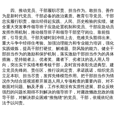
四、推动党员、干部履职尽责、担当作为。敢担当、善作
为是新时代党员、干部必备的政治素质。教育引导党员、干部
忠实履行职责，做出经得起实践、人民、历史检验的实绩。健
全重大突发事件领导班子应急处置机制和党员、干部应急动员
发挥作用机制，推动领导班子和领导干部坚守岗位、靠前指
挥，引导党员、干部关键时刻冲得上去、危难关头豁得出来、
重大斗争中经得住考验。加强治理能力和专业能力培训，强化
实践锻炼，提高干部打硬仗、解难题、防风险的能力。健全干
部担当作为的激励和保护机制，落实激励干部担当作为的具体
措施，坚持能者上、优者奖、庸者下、劣者汰的选人用人导
向，突出实干实绩考察考核干部，及时宣传表彰先进典型。建
立党员先锋岗、责任区，推行设岗定责、承诺践诺，组织党员
立足本职、担当尽责，发挥先锋模范作用。把干部担当作为情
况作为结合巡视巡察开展选人用人专项检查的重要内容。对不
敢面对问题、触及矛盾，工作长期没有实质性进展、群众反映
强烈的问题长期得不到解决的领导班子，对庸政懒政怠政的领
导干部，对解决群众困难“推拖绕”的党员、干部，依规依纪依
法予以问责。