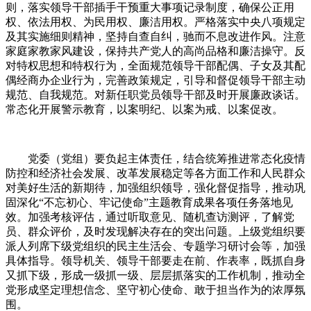
则，落实领导干部插手干预重大事项记录制度，确保公正用
权、依法用权、为民用权、廉洁用权。严格落实中央八项规定
及其实施细则精神，坚持自查自纠，驰而不息改进作风。注意
家庭家教家风建设，保持共产党人的高尚品格和廉洁操守。反
对特权思想和特权行为，全面规范领导干部配偶、子女及其配
偶经商办企业行为，完善政策规定，引导和督促领导干部主动
规范、自我规范。对新任职党员领导干部及时开展廉政谈话。
常态化开展警示教育，以案明纪、以案为戒、以案促改。
党委（党组）要负起主体责任，结合统筹推进常态化疫情
防控和经济社会发展、改革发展稳定等各方面工作和人民群众
对美好生活的新期待，加强组织领导，强化督促指导，推动巩
固深化“不忘初心、牢记使命”主题教育成果各项任务落地见
效。加强考核评估，通过听取意见、随机查访测评，了解党
员、群众评价，及时发现解决存在的突出问题。上级党组织要
派人列席下级党组织的民主生活会、专题学习研讨会等，加强
具体指导。领导机关、领导干部要走在前、作表率，既抓自身
又抓下级，形成一级抓一级、层层抓落实的工作机制，推动全
党形成坚定理想信念、坚守初心使命、敢于担当作为的浓厚氛
围。