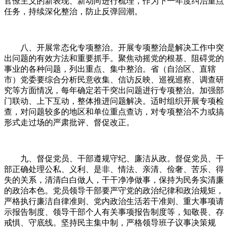
官僚主义的新表现、新动向进行梳理，作为下一年度纠治重点
任务，持续深化整治，防止反弹回潮。
八、开展常态化专项整治。开展专项整治是解决工作中突
出问题的有效方法和重要抓手。聚焦动摇党的根基、阻碍党的
事业的各种问题，列出重点、集中整治。省（自治区、直辖
市）党委要综合分析民意收集、信访反映、巡视巡察、调查研
究等方面情况，每年确定若干突出问题进行专项整治。加强部
门联动、上下互动，整体推进问题解决。适时组织开展专项检
查，对问题较多的地区和单位重点查访，对专项整治不力或搞
形式走过场的严肃批评、督促改正。
九、督促党员、干部遵规守纪、廉洁从政。督促党员、干
部正确处理公私、义利、是非、情法、亲清、俭奢、苦乐、得
失的关系，清清白白做人，干干净净做事，保持为民务实清廉
的政治本色。党员领导干部要严守党的政治纪律和政治规矩，
严格执行廉洁自律准则、党内政治生活若干准则、重大事项请
示报告制度、领导干部个人有关事项报告制度等，知敬畏、存
戒惧、守底线。坚持民主集中制，严格领导班子议事决策规