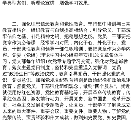
学典型案例、听理论宣讲，增强学习效果。
二、强化理想信念教育和党性教育。坚持集中培训与日常
教育相结合、组织教育与自我提高相结合，引导党员、干部筑
牢信仰之基、补足精神之钙、把稳思想之舵。党员、干部要把
党章作为必修课，经常学习对照，内化于心、外化于行。党
员、干部党性教育和领导干部任职培训，要把党章作为必学内
容。党委（党组）理论学习中心组每年安排1次党章集体学
习，党支部每年组织1次党章专题学习交流。强化对党忠诚教
育，落实主题党日制度，坚持和完善重温入党誓词、党员
过“政治生日”等政治仪式，教育引导党员、干部强化党的意
识、党员意识。加强党规党纪教育特别是政治纪律和政治规矩
教育，督促党员、干部强化组织观念，做到“四个服从”。就近
就便用好红色资源、党性教育基地等，开展革命传统教育，传
承红色基因，激发前行动力。开展党史、新中国史、改革开放
史、社会主义发展史专题教育，让党员、干部学习了解党成立
以来的重大事件、重要会议、重要文件、重要人物，了解党的
光荣传统、宝贵经验和伟大成就，做到知史爱党、知史爱国。