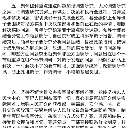
五、聚焦破解重点难点问题加强调查研究。大兴调查研究
之风，把调查研究贯穿工作谋划、决策和执行全过程，贯穿发
现和解决问题、密切党群干群关系全过程。县处级以上领导班
子要围绕贯彻落实党中央决策部署和当前正在做的事情，着眼
解决实际问题，每年研究确定若干重点调研课题。领导干部要
结合分管工作领题调研，自己撰写或主持起草调研报告。调研
结束后，领导班子要研究分析问题症结、提出政策措施，把调
研成果转化为解决问题、改进工作的实招硬招。坚持问题导
向，哪些方面问题突出就聚焦哪些方面调研，问题出在哪个环
节就重点在哪个环节调研。对调研发现的问题，能解决的马上
解决，一时解决不了的要有时限。加强调研统筹，改进调研作
风，防止扎堆调研、作秀调研，不增加基层负担。
六、坚持不懈为群众办实事做好事解难事。始终坚持以人
民为中心，牢记人民利益高于一切，真心实意帮助群众解决实
际困难，增强人民群众的获得感、幸福感、安全感。省、市、
县党政领导班子要聚焦解决人民群众最急最忧最盼的问题，制
定年度民生实事计划。采取适当方式公开方案、进度和结果，
接受群众评价和监督。完善党员、干部直接联系群众制度，县