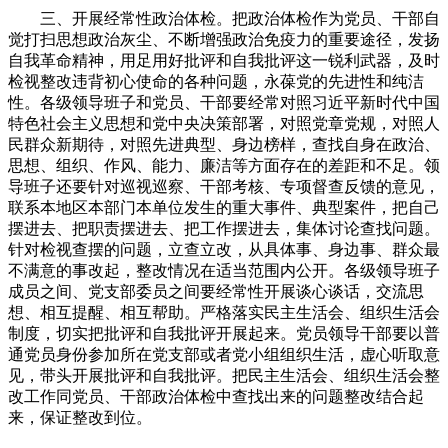
三、开展经常性政治体检。把政治体检作为党员、干部自
觉打扫思想政治灰尘、不断增强政治免疫力的重要途径，发扬
自我革命精神，用足用好批评和自我批评这一锐利武器，及时
检视整改违背初心使命的各种问题，永葆党的先进性和纯洁
性。各级领导班子和党员、干部要经常对照习近平新时代中国
特色社会主义思想和党中央决策部署，对照党章党规，对照人
民群众新期待，对照先进典型、身边榜样，查找自身在政治、
思想、组织、作风、能力、廉洁等方面存在的差距和不足。领
导班子还要针对巡视巡察、干部考核、专项督查反馈的意见，
联系本地区本部门本单位发生的重大事件、典型案件，把自己
摆进去、把职责摆进去、把工作摆进去，集体讨论查找问题。
针对检视查摆的问题，立查立改，从具体事、身边事、群众最
不满意的事改起，整改情况在适当范围内公开。各级领导班子
成员之间、党支部委员之间要经常性开展谈心谈话，交流思
想、相互提醒、相互帮助。严格落实民主生活会、组织生活会
制度，切实把批评和自我批评开展起来。党员领导干部要以普
通党员身份参加所在党支部或者党小组组织生活，虚心听取意
见，带头开展批评和自我批评。把民主生活会、组织生活会整
改工作同党员、干部政治体检中查找出来的问题整改结合起
来，保证整改到位。