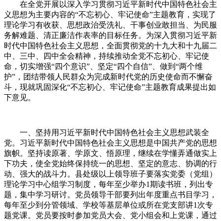
在全党开展以深入学习贯彻习近平新时代中国特色社会主
义思想为主要内容的“不忘初心、牢记使命”主题教育，实现了
理论学习有收获、思想政治受洗礼、干事创业敢担当、为民服
务解难题、清正廉洁作表率的目标任务。为深入贯彻习近平新
时代中国特色社会主义思想，全面贯彻党的十九大和十九届二
中、三中、四中全会精神，持续推动全党不忘初心、牢记使
命，切实增强“四个意识”、坚定“四个自信”、做到“两个维
护”，团结带领人民群众为完成新时代党的历史使命而不懈奋
斗，现就巩固深化“不忘初心、牢记使命”主题教育成果提出如
下意见。
一、坚持用习近平新时代中国特色社会主义思想武装全
党。习近平新时代中国特色社会主义思想是中国共产党的思想
旗帜。坚持读原著、学原文、悟原理，继续在学懂弄通做实上
下功夫，使全党始终保持统一的思想、坚定的意志、协调的行
动、强大的战斗力。县处级以上领导班子要落实党委（党组）
理论学习中心组学习制度，每年至少举办1期读书班，列出专
题，集中学习研讨。党员领导干部要列出年度重点书目学习，
每年至少到分管领域、学校等基层单位或所在党支部讲1次专
题党课。党员要按时参加党员大会、党小组会和上党课，通过