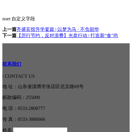
noet 自定义字段
上一篇
齐盛宾馆升学宴篇 | 以梦为马 · 不负韶华
下一篇
【厉行节约，反对浪费】光盘行动 | 打造新“食”尚
联系我们
/ CONTACT US
地 址：山东省淄博市张店区北京路69号
邮政编码：255000
电 话：0533-2808777
传 真：0533-3886666
姓名