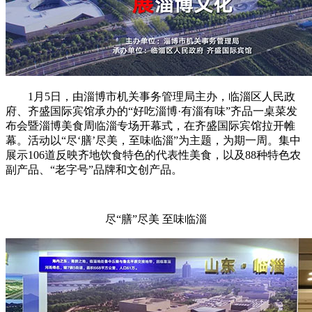
1月5日，由淄博市机关事务管理局主办，临淄区人民政
府、齐盛国际宾馆承办的“好吃淄博·有淄有味”齐品一桌菜发
布会暨淄博美食周临淄专场开幕式，在齐盛国际宾馆拉开帷
幕。活动以“尽‘膳’尽美，至味临淄”为主题，为期一周。集中
展示106道反映齐地饮食特色的代表性美食，以及88种特色农
副产品、“老字号”品牌和文创产品。
尽“膳”尽美 至味临淄