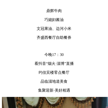
鼎辉牛肉
巧媳妇酱油
文冠果油、边河小米
齐盛西餐厅自助餐券
今晚17：30
看抖音“烟火·淄博”直播
约佳宾楼零点餐厅
品临淄地道美食
集聚迎新·美好相遇