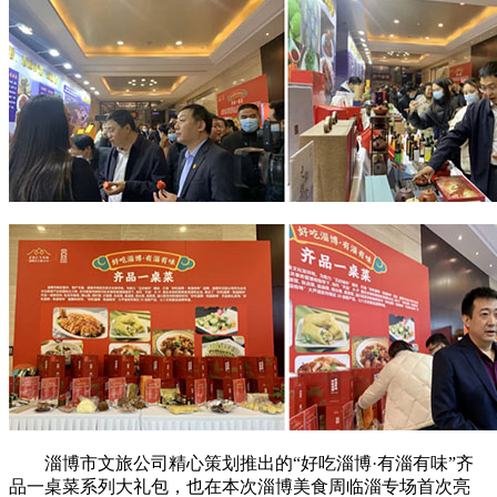
淄博市文旅公司精心策划推出的“好吃淄博·有淄有味”齐
品一桌菜系列大礼包，也在本次淄博美食周临淄专场首次亮